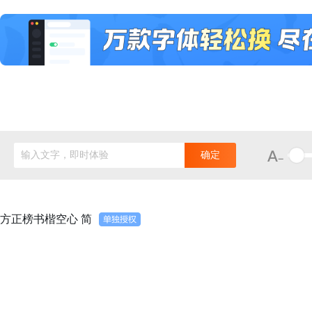
输入文字，即时体验
确定
方正榜书楷空心 简