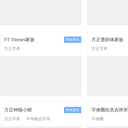
FT Thymes家族
方正墨韵体家族
单独授权
方正字库
方正字库
方正钟繇小楷
字体圈欣意吉祥宋
单独授权
方正字库
中华精品字库
字体圈