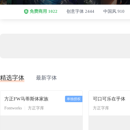
免费商用 1022
创意字体 2444
中国风 910
精选字体
最新字体
方正FW马蒂斯体家族
可口可乐在乎体
单独授权
Fontworks
方正字库
方正字库