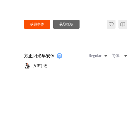
获得字体
获取授权
方正阳光早安体
Regular
简体
方正手迹