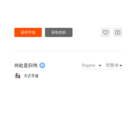
获得字体
获取授权
何处是归鸿
Regular
简繁体
方正手迹