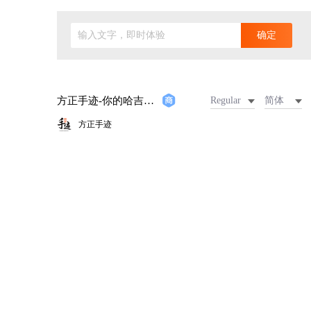
输入文字，即时体验
确定
方正手迹-你的哈吉米体
Regular
简体
方正手迹