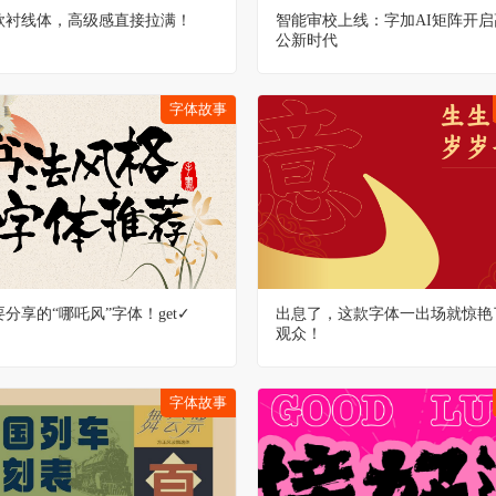
款衬线体，高级感直接拉满！
智能审校上线：字加AI矩阵开
公新时代
字体故事
分享的“哪吒风”字体！get✓
出息了，这款字体一出场就惊艳了
观众！
字体故事