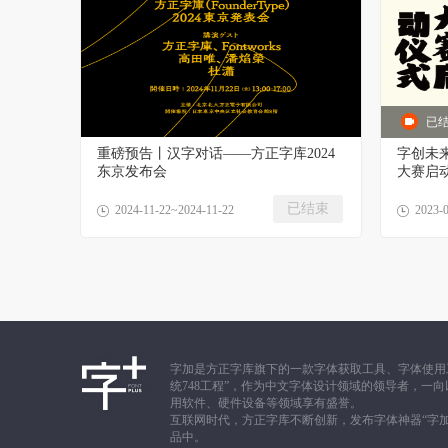
重磅预告丨汉字对话——方正字库2024
字创未
东京发布会
大赛启
已结束
2024-11-22~2024-11-22
2023-0
字加是方正字库旗下的一款字体获取工具、字体使用
统748工程”，作为中文字体设计领域的领导者，
用软件、硬件设备等领域享有盛誉。
互联网时代，方正字库不断创新，发布字体神器“字
品中。