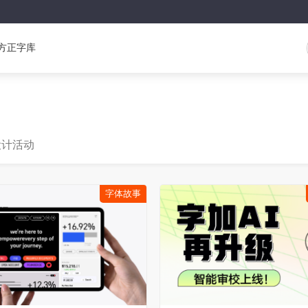
方正字库
设计活动
字体故事