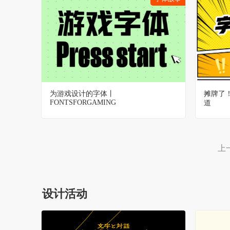
为游戏设计的字体丨
摊牌了
FONTSFORGAMING
道
上
设计活动