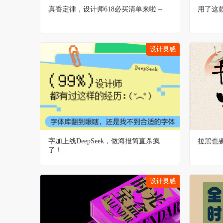
真香定律，设计师618必买清单来啦～
用了这
设计灵感
字加上线DeepSeek，做海报简直杀疯
拉黑也要
了！
设计灵感