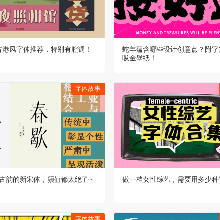
复古港风字体推荐，特别有腔调！
蛇年蕴含哪些设计创意点？附字
吸金壁纸！
字体故事
有古韵的新宋体，颜值都太绝了~
做一档女性综艺，需要用多少种
字体故事