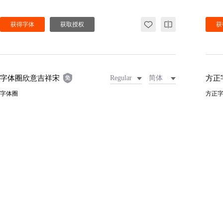
获得字体
获取授权
获
字体圈欣意吉祥宋
Regular
简体
方正
字体圈
方正