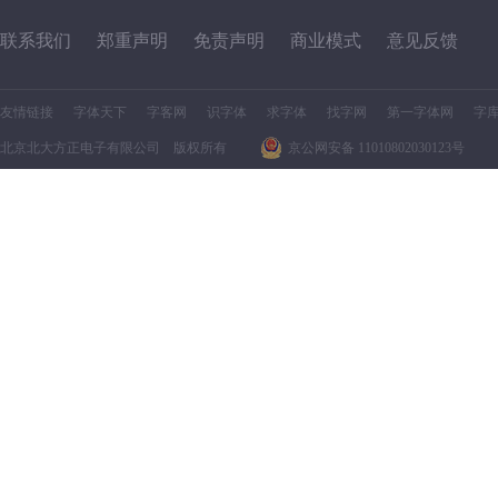
联系我们
郑重声明
免责声明
商业模式
意见反馈
友情链接
字体天下
字客网
识字体
求字体
找字网
第一字体网
字
北京北大方正电子有限公司 版权所有
京公网安备 11010802030123号