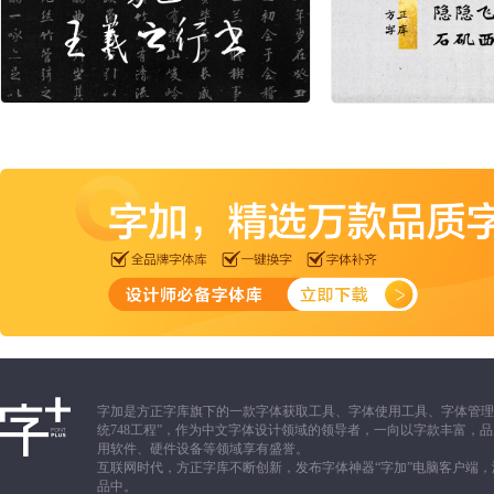
字加是方正字库旗下的一款字体获取工具、字体使用工具、字体管理
统748工程”，作为中文字体设计领域的领导者，一向以字款丰富
用软件、硬件设备等领域享有盛誉。
互联网时代，方正字库不断创新，发布字体神器“字加”电脑客户端
品中。