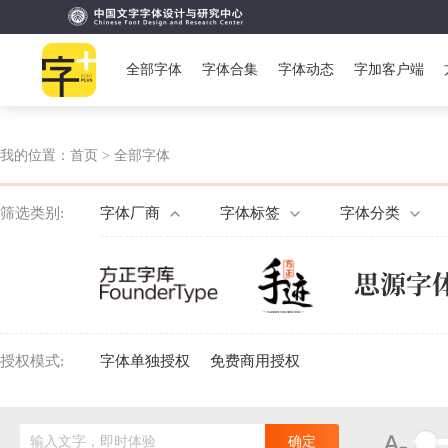
全部字体
字体合集
字体动态
字加客户端
我的位置：
首页
>
全部字体
筛选类别:
字体厂商
字体标签
字体分类
授权模式:
字体单独授权
免费商用授权
输入文字，即时体验
确定