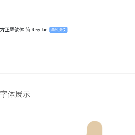
方正墨韵体 简 Regular
字体展示