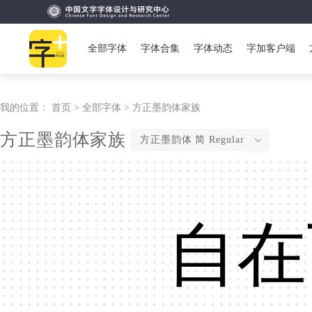
全部字体
字体合集
字体动态
字加客户端
我的位置：
首页 >
全部字体 >
方正墨韵体家族
方正墨韵体家族
方正墨韵体 简 Regular
自在