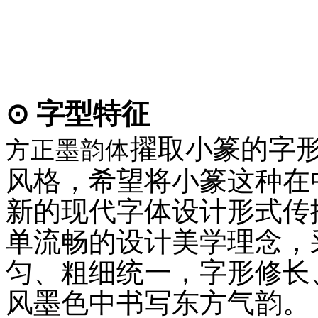
字型特征
⊙
擢取小篆的字
方正墨韵体
风格，希望将小篆这种在
新的现代字体设计形式传
单流畅的设计美学理念，
匀、粗细统一，字形修长
风墨色中书写东方气韵。