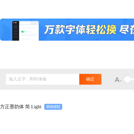
输入文字，即时体验
确定
方正墨韵体 简 Light