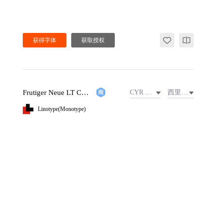
获得字体
获取授权
Frutiger Neue LT CYR Medium
CYR Medium
西里尔文
Linotype(Monotype)