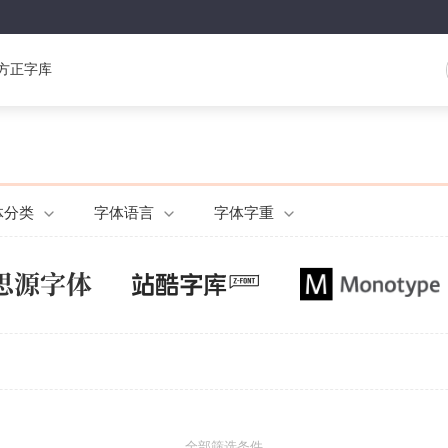
方正字库
体分类
字体语言
字体字重
全部筛选条件