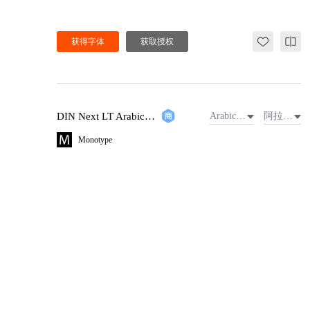
获得字体
获取授权
DIN Next LT Arabic Regular
Arabic Regular
阿拉伯文
Monotype