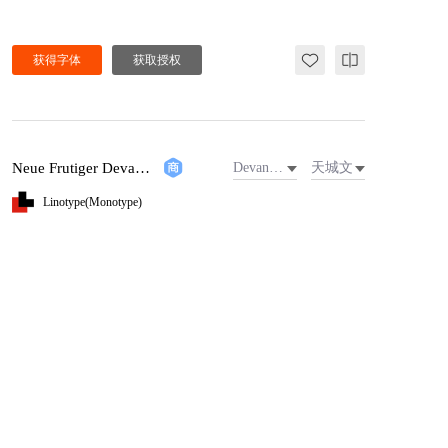
获得字体
获取授权
Neue Frutiger Devanagari Regular
Devanagari Regular
天城文
Linotype(Monotype)