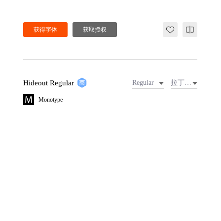
获得字体
获取授权
Hideout Regular
Regular
拉丁文扩展
Monotype