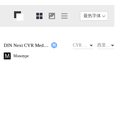
DIN Next CYR Medium
CYR Medium
西里尔文
Monotype