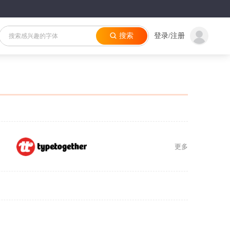
搜索
登录/注册
更多