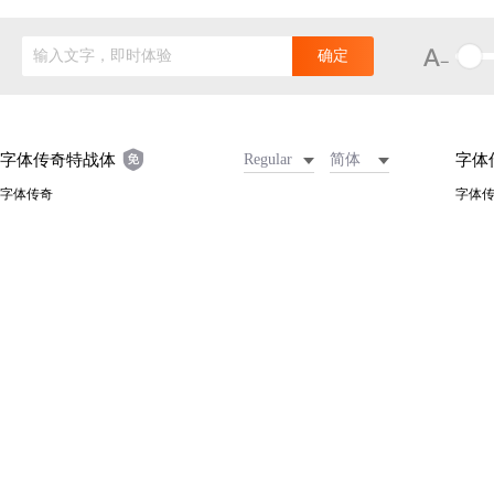
输入文字，即时体验
确定
字体传奇特战体
Regular
简体
字体
字体传奇
字体