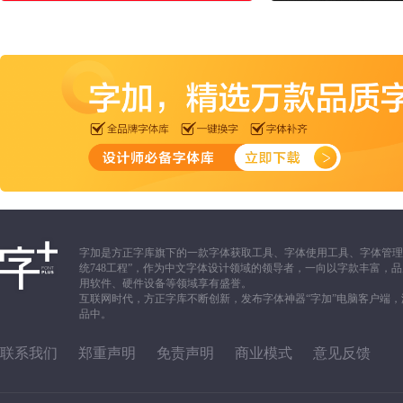
字加是方正字库旗下的一款字体获取工具、字体使用工具、字体管理
统748工程”，作为中文字体设计领域的领导者，一向以字款丰富
用软件、硬件设备等领域享有盛誉。
互联网时代，方正字库不断创新，发布字体神器“字加”电脑客户端
品中。
联系我们
郑重声明
免责声明
商业模式
意见反馈