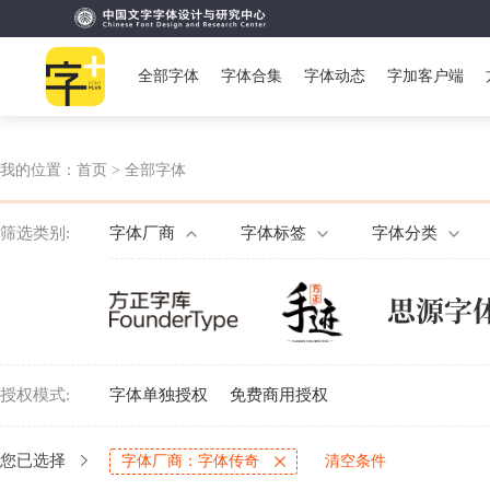
全部字体
字体合集
字体动态
字加客户端
我的位置：
首页
>
全部字体
筛选类别:
字体厂商
字体标签
字体分类
授权模式:
字体单独授权
免费商用授权
您已选择
字体厂商：字体传奇
清空条件