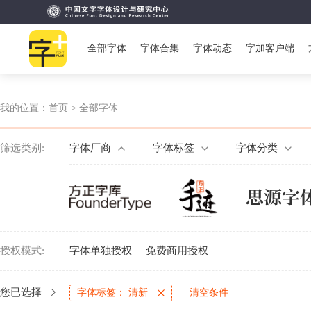
全部字体
字体合集
字体动态
字加客户端
我的位置：
首页
>
全部字体
筛选类别:
字体厂商
字体标签
字体分类
授权模式:
字体单独授权
免费商用授权
您已选择
字体标签： 清新
清空条件