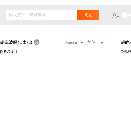
输入文字，即时体验
确定
胡晓波骚包体2.0
Regular
简体
胡晓
胡晓波设计
胡晓