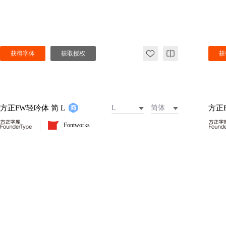
获得字体
获取授权
获
方正FW轻吟体 简 L
L
简体
Fontworks