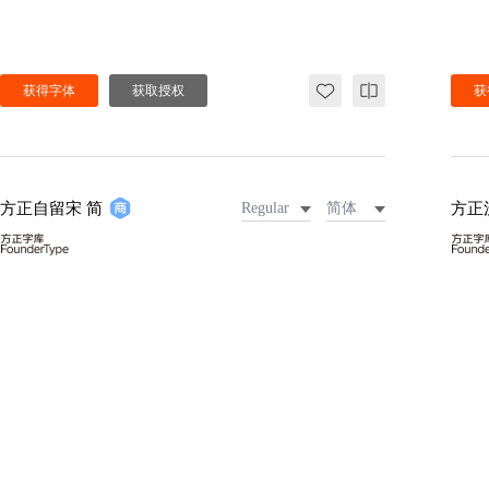
获得字体
获取授权
获
方正自留宋 简
Regular
简体
方正