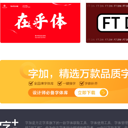
字加是方正字库旗下的一款字体获取工具、字体使用工具、字体管理
统748工程”，作为中文字体设计领域的领导者，一向以字款丰富