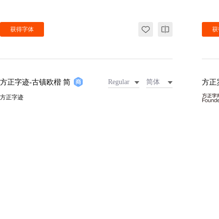
获得字体
获
方正字迹-古镇欧楷 简
Regular
简体
方正
方正字迹