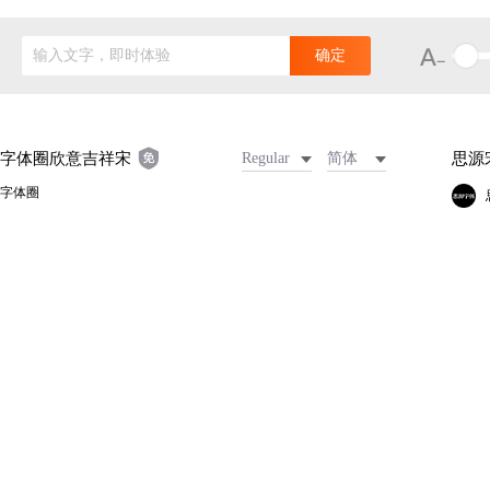
输入文字，即时体验
确定
字体圈欣意吉祥宋
Regular
简体
思源宋
字体圈