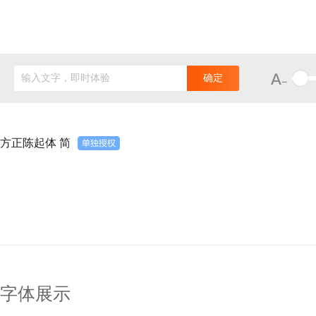
输入文字，即时体验
确定
方正陈起体 简
字体展示