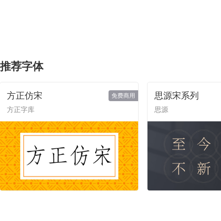
推荐字体
方正仿宋
思源宋系列
免费商用
方正字库
思源