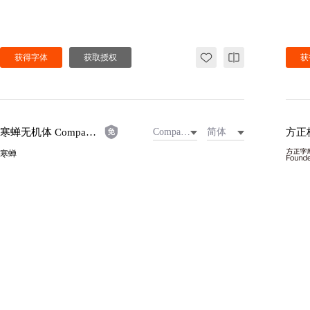
获得字体
获取授权
获
寒蝉无机体 CompactRegular
CompactRegular
简体
方正
寒蝉