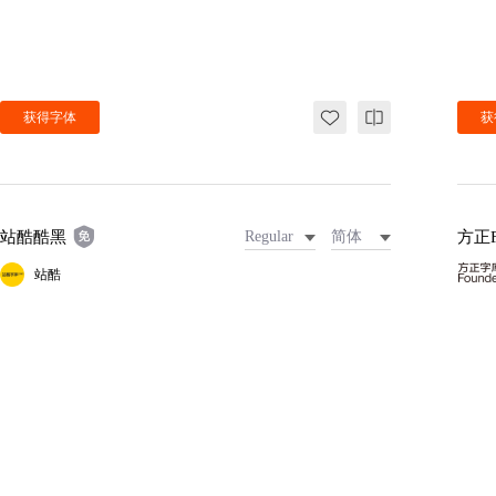
获得字体
获
站酷酷黑
Regular
简体
站酷