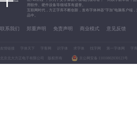
用软件、硬件设备等领域享有盛誉。
互联网时代，方正字库不断创新，发布字体神器“字加”电脑客户端
品中。
联系我们
郑重声明
免责声明
商业模式
意见反馈
友情链接
字体天下
字客网
识字体
求字体
找字网
第一字体网
字
北京北大方正电子有限公司 版权所有
京公网安备 11010802030123号