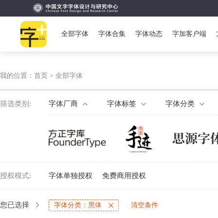
全部字体
字体合集
字体动态
字加客户端
我的位置：
首页
>
全部字体
筛选类别:
字体厂商
字体标签
字体分类
授权模式:
字体单独授权
免费商用授权
您已选择
字体分类：黑体
清空条件